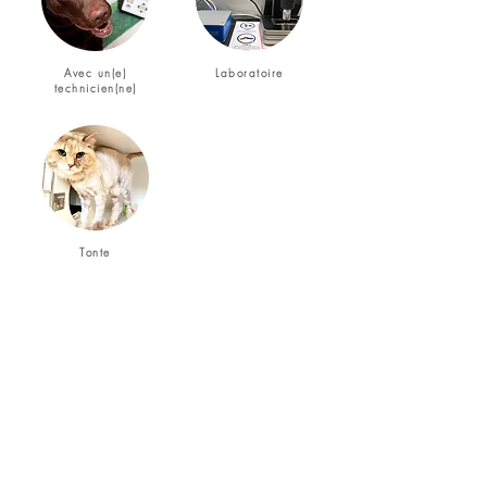
Avec un(e)
Laboratoire
technicien(ne)
Tonte