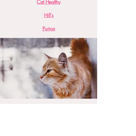
Cat Healthy
Hill's
Purina
Informations pour
améliorer la qualité de
vie des chats :
Bien accueillir son chat