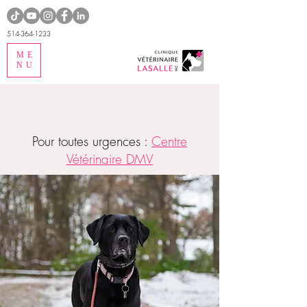
514-364-1233
ME
NU
Pour toutes urgences :
Centre
Vétérinaire DMV