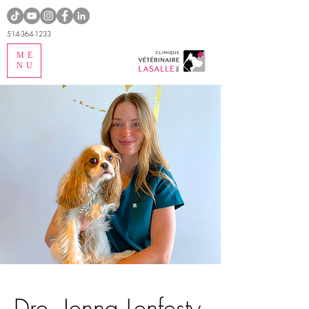
514-364-1233
ME
NU
Dre. Jenna Lenfesty