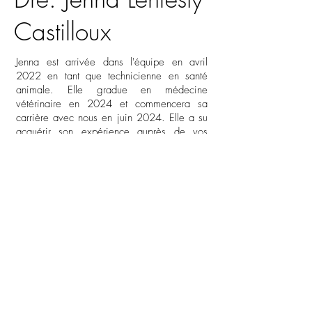
Castilloux
Jenna est arrivée dans l'équipe en avril
2022 en tant que technicienne en santé
animale. Elle gradue en médecine
vétérinaire en 2024 et commencera sa
carrière avec nous en juin 2024. Elle a su
acquérir son expérience auprès de vos
compagnons en tant que technicienne pour
finalement devenir leur docteur. Son beau
sourire et son calme assuré sauront vous
charmer.
Votre utilisation de ce site est soumise à notre
politique de confidentialité.
© 2023 Clinique Vétérinaire LaSalle tous droit réservés.
Les
règles de confidentialité
et les
conditions d'utilisation
de Google s'appliquent.