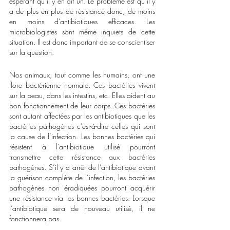
espérant qu’il y en ait un. Le problème est qu’il y 
a de plus en plus de résistance donc, de moins 
en moins d’antibiotiques efficaces. Les 
microbiologistes sont même inquiets de cette 
situation. Il est donc important de se conscientiser 
sur la question.
Nos animaux, tout comme les humains, ont une 
flore bactérienne normale. Ces bactéries vivent 
sur la peau, dans les intestins, etc. Elles aident au 
bon fonctionnement de leur corps. Ces bactéries 
sont autant affectées par les antibiotiques que les 
bactéries pathogènes c’est-à-dire celles qui sont 
la cause de l’infection. Les bonnes bactéries qui 
résistent à l’antibiotique utilisé pourront 
transmettre cette résistance aux bactéries 
pathogènes. S’il y a arrêt de l’antibiotique avant 
la guérison complète de l’infection, les bactéries 
pathogènes non éradiquées pourront acquérir 
une résistance via les bonnes bactéries. Lorsque 
l’antibiotique sera de nouveau utilisé, il ne 
fonctionnera pas.