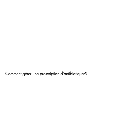
Comment gérer une prescription d’antibiotiques?
Si votre animal a une infection bactérienne et 
doit prendre des antibiotiques, voici les règles à 
suivre :
1-Vous devez terminer votre prescription même si 
les symptômes sont disparus. Vous ne devriez 
jamais avoir de restant d’antibiotiques.